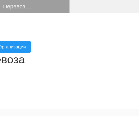
Перевоз ...
Организации
евоза